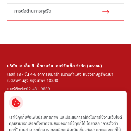
การต่อต้านการทุจริต
บริษัท เจ เอ็ม ที เน็ทเวอร์ค เซอร์วิสเซ็ส จำกัด (มหาชน)
เลขที่ 187 ชั้น 4-6 อาคารเจมาร์ท ถ.รามคำแหง
แขวงราษฎร์พัฒนา
เขตสะพานสูง
กรุงเทพฯ 10240
เบอร์ติดต่อ:
02-481-9889
โทรสาร:
0-2307-9900
ติดตามเรา:
เราใช้คุกกี้เพื่อเพิ่มประสิทธิภาพ และประสบการณ์ที่ดีในการใช้งานเว็บไซต์
คุณสามารถเลือกตั้งค่าความยินยอมการใช้คุกกี้ได้ โดยคลิก "การตั้งค่า
© สงวนลิขสิทธิ์ พ.ศ. 2569 บริษัท เจ เอ็ม ที เน็ทเวอร์ค เซอร์วิสเซ็ส จำกัด
คุกกี้" ท่านสามารถศึกษารายละเอียดเพิ่มเติมเกี่ยวกับประเภทของคุกกี้ได้