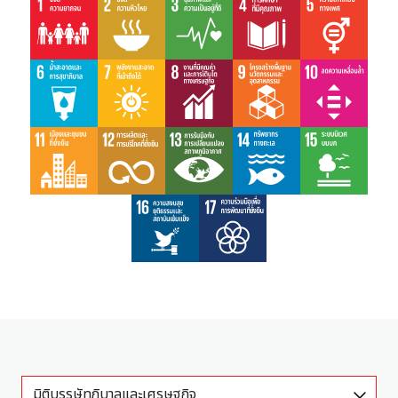
มิติบรรษัทภิบาลและเศรษฐกิจ