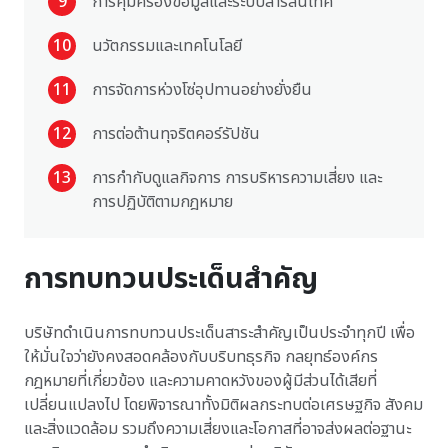
9
การคุ้มครองข้อมูลและระบบสารสนเทศ
10
นวัตกรรมและเทคโนโลยี
11
การจัดการห่วงโซ่อุปทานอย่างยั่งยืน
12
การต่อต้านทุจริตคอร์รัปชัน
13
การกำกับดูแลกิจการ การบริหารความเสี่ยง และ
การปฏิบัติตามกฎหมาย
การทบทวนประเด็นสำคัญ
บริษัทดำเนินการทบทวนประเด็นสาระสำคัญเป็นประจำทุกปี เพื่อ
ให้มั่นใจว่ายังคงสอดคล้องกับบริบทธุรกิจ กลยุทธ์องค์กร
กฎหมายที่เกี่ยวข้อง และความคาดหวังของผู้มีส่วนได้เสียที่
เปลี่ยนแปลงไป โดยพิจารณาทั้งมิติผลกระทบต่อเศรษฐกิจ สังคม
และสิ่งแวดล้อม รวมถึงความเสี่ยงและโอกาสที่อาจส่งผลต่อฐานะ