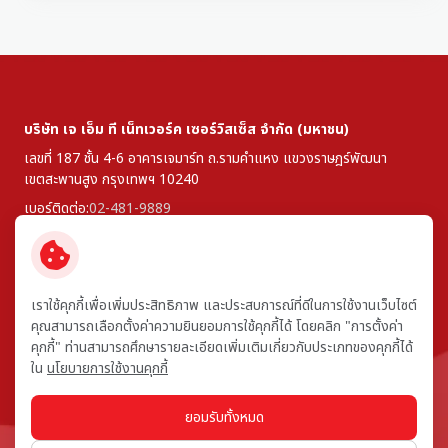
บริษัท เจ เอ็ม ที เน็ทเวอร์ค เซอร์วิสเซ็ส จำกัด (มหาชน)
เลขที่ 187 ชั้น 4-6 อาคารเจมาร์ท ถ.รามคำแหง
แขวงราษฎร์พัฒนา
เขตสะพานสูง
กรุงเทพฯ 10240
เบอร์ติดต่อ:
02-481-9889
โทรสาร:
0-2307-9900
ติดตามเรา:
เราใช้คุกกี้เพื่อเพิ่มประสิทธิภาพ และประสบการณ์ที่ดีในการใช้งานเว็บไซต์
คุณสามารถเลือกตั้งค่าความยินยอมการใช้คุกกี้ได้ โดยคลิก "การตั้งค่า
© สงวนลิขสิทธิ์ พ.ศ. 2569 บริษัท เจ เอ็ม ที เน็ทเวอร์ค เซอร์วิสเซ็ส จำกัด
คุกกี้" ท่านสามารถศึกษารายละเอียดเพิ่มเติมเกี่ยวกับประเภทของคุกกี้ได้
(มหาชน)
ใน
นโยบายการใช้งานคุกกี้
ข้อกำหนดและเงื่อนไข
ยอมรับทั้งหมด
นโยบายความเป็นส่วนตัว
คำร้องขอใช้สิทธิของเจ้าของข้อมูลส่วนบุคคล