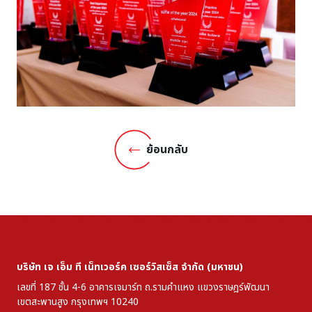
ย้อนกลับ
บริษัท เจ เอ็ม ที เน็ทเวอร์ค เซอร์วิสเซ็ส จำกัด (มหาชน)
เลขที่ 187 ชั้น 4-6 อาคารเจมาร์ท ถ.รามคำแหง
แขวงราษฎร์พัฒนา
เขตสะพานสูง
กรุงเทพฯ 10240